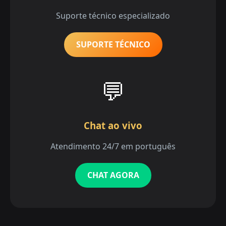
Suporte técnico especializado
SUPORTE TÉCNICO
💬
Chat ao vivo
Atendimento 24/7 em português
CHAT AGORA