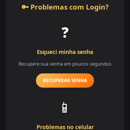
🔑 Problemas com Login?
❓
Esqueci minha senha
Recupere sua senha em poucos segundos
RECUPERAR SENHA
📱
Problemas no celular