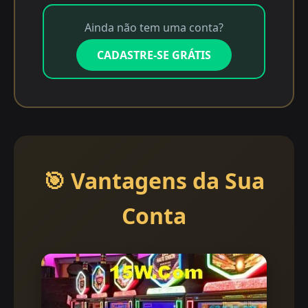
Ainda não tem uma conta?
CADASTRE-SE GRÁTIS
🎯 Vantagens da Sua
Conta