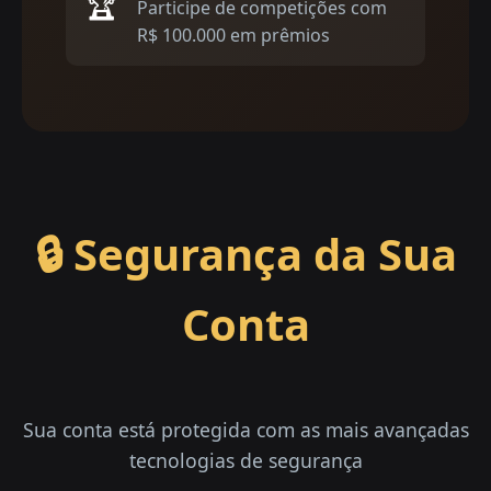
🏆
Participe de competições com
R$ 100.000 em prêmios
🔒 Segurança da Sua
Conta
Sua conta está protegida com as mais avançadas
tecnologias de segurança