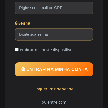
🔒 Senha
Lembrar-me neste dispositivo
🚀 ENTRAR NA MINHA CONTA
Esqueci minha senha
ou entre com