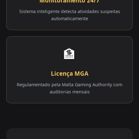
Monitoramento 24/7
Sistema inteligente detecta atividades suspeitas
automaticamente
🏦
Licença MGA
Regulamentado pela Malta Gaming Authority com
auditorias mensais