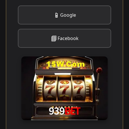
📱
Google
📘
Facebook