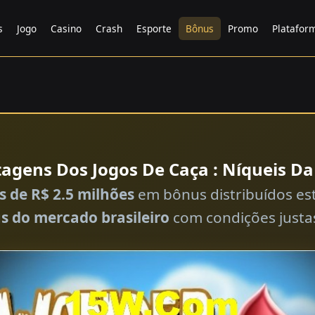
s
Jogo
Casino
Crash
Esporte
Bônus
Promo
Platafor
tagens Dos Jogos De Caça : Níqueis Da
s de R$ 2.5 milhões
em bônus distribuídos es
 do mercado brasileiro
com condições justas