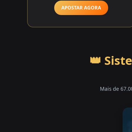
APOSTAR AGORA
👑 Sist
Mais de 67.0