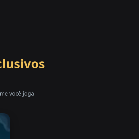
clusivos
rme você joga