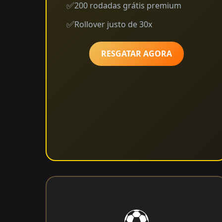
200 rodadas grátis premium
Rollover justo de 30x
RESGATAR AGORA
⚽