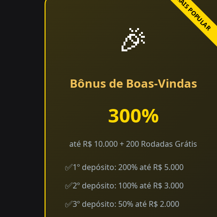
🎉
Bônus de Boas-Vindas
300%
até R$ 10.000 + 200 Rodadas Grátis
1º depósito: 200% até R$ 5.000
2º depósito: 100% até R$ 3.000
3º depósito: 50% até R$ 2.000