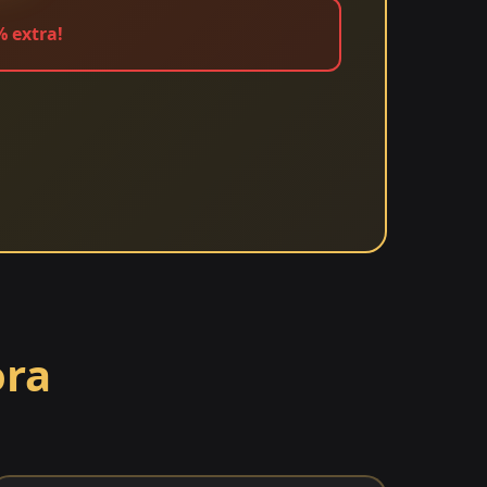
 extra!
ora