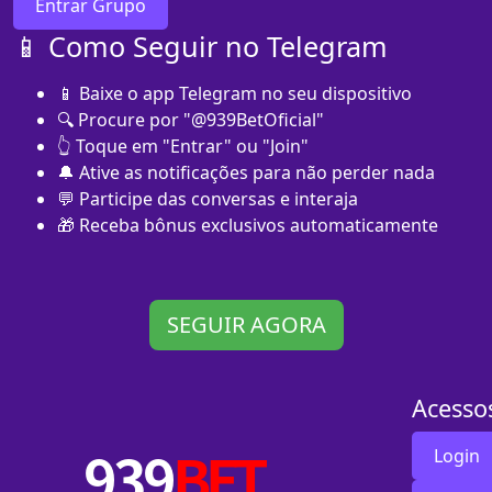
Entrar Grupo
📱 Como Seguir no Telegram
📱 Baixe o app Telegram no seu dispositivo
🔍 Procure por "@939BetOficial"
👆 Toque em "Entrar" ou "Join"
🔔 Ative as notificações para não perder nada
💬 Participe das conversas e interaja
🎁 Receba bônus exclusivos automaticamente
SEGUIR AGORA
Acesso
Login