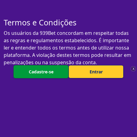
Termos e Condições
Os usuários da 939Bet concordam em respeitar todas
as regras e regulamentos estabelecidos. É importante
ler e entender todos os termos antes de utilizar nossa
plataforma. A violação destes termos pode resultar em
penalizações ou na suspensão da conta.
X
Cadastre-se
Entrar