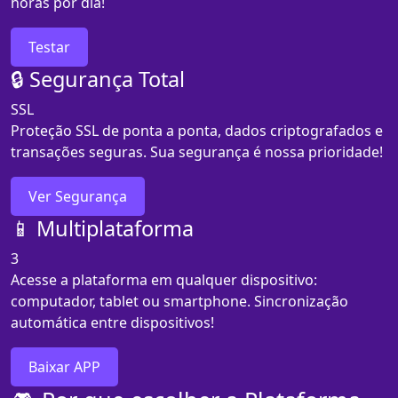
horas por dia!
Testar
🔒 Segurança Total
SSL
Proteção SSL de ponta a ponta, dados criptografados e
transações seguras. Sua segurança é nossa prioridade!
Ver Segurança
📱 Multiplataforma
3
Acesse a plataforma em qualquer dispositivo:
computador, tablet ou smartphone. Sincronização
automática entre dispositivos!
Baixar APP