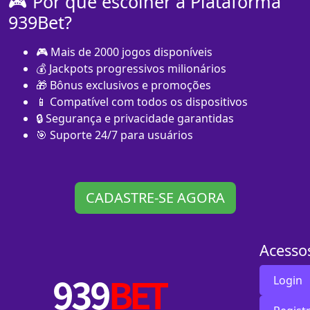
🎮 Por que escolher a Plataforma
939Bet?
🎮 Mais de 2000 jogos disponíveis
💰 Jackpots progressivos milionários
🎁 Bônus exclusivos e promoções
📱 Compatível com todos os dispositivos
🔒 Segurança e privacidade garantidas
🎯 Suporte 24/7 para usuários
CADASTRE-SE AGORA
Acesso
Login